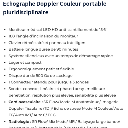
Echographe Doppler Couleur portable
pluridisciplinaire
Moniteur médical LED HD anti-scintillement de 15,6’’
180 l’angle d’inclinaison du moniteur
Clavier rétroéclairé et panneau intelligent
Batterie longue durée de 90 minutes
Système silencieux avec un temps de démarrage rapide
Léger et compact
Ergonomiquement petit et flexible
Disque dur de 500 Go de stockage
1 Connecteur étendu pour jusqu’à 3 sondes
Sondes convexe, linéaire et phased array : meilleure
pénétration, résolution plus élevée, sensibilité plus élevée
Cardiovasculaire :
SR Flow/ Mode M Anatomique/ Imagerie
Doppler Tissulaire (TDI)/ Echo de stress/ Mode M Couleur/ Auto
EF/ Auto IMT/ Auto C/ ECG
Radiologie :
SR Flow/ Mix Mode/ MFI/ Balayage large bande/
Panoramique/ Elastographie / Vis-Needle / WideScan –